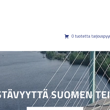
0 tuotetta tarjouspy
STÄVYYTTÄ SUOMEN TEI