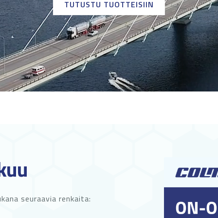
TUTUSTU TUOTTEISIIN
kuu
ukana seuraavia renkaita: