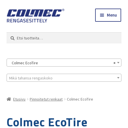
Skip
Skip
Menu
to
to
navigation
content
Etusivu
Haku
Etsi:
Renkaat ja vanteet
Colmec
Colmec EcoTire
×
0 tuotetta tarjouspyynnössä
Mikä tahansa rengaskoko
Etusivu
Pinnoitetut renkaat
Colmec EcoTire
Colmec EcoTire