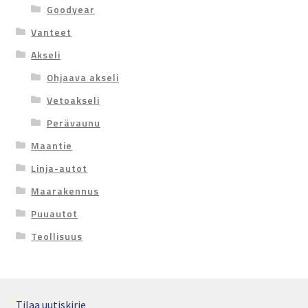
Goodyear
Vanteet
Akseli
Ohjaava akseli
Vetoakseli
Perävaunu
Maantie
Linja-autot
Maarakennus
Puuautot
Teollisuus
Tilaa uutiskirje