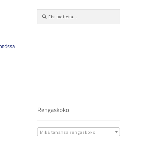
Etsi:
Haku
ynnössä
Rengaskoko
Mikä tahansa rengaskoko