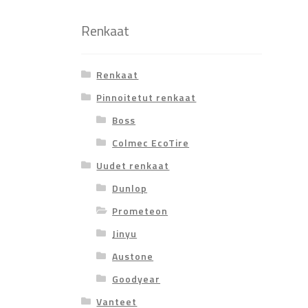
Renkaat
Renkaat
Pinnoitetut renkaat
Boss
Colmec EcoTire
Uudet renkaat
Dunlop
Prometeon
Jinyu
Austone
Goodyear
Vanteet