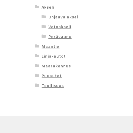
Akseli
Ohjaava akseli
Vetoakseli
Perävaunu
Maantie
Linja-autot
Maarakennus
Puuautot
Teollisuus