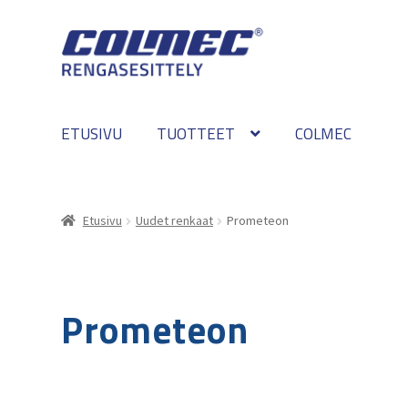
Skip
Skip
to
to
navigation
content
ETUSIVU
TUOTTEET
COLMEC
Etusivu
Uudet renkaat
Prometeon
Prometeon