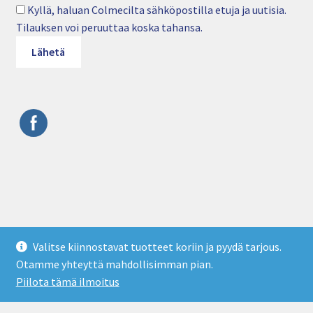
Kyllä, haluan Colmecilta sähköpostilla etuja ja uutisia.
Tilauksen voi peruuttaa koska tahansa.
© Colmec Oy • Puhelin: 09 4282 6250 • Sähköposti:
Valitse kiinnostavat tuotteet koriin ja pyydä tarjous.
info@colmec.fi • colmec.fi
Otamme yhteyttä mahdollisimman pian.
Tietosuojaseloste
Piilota tämä ilmoitus