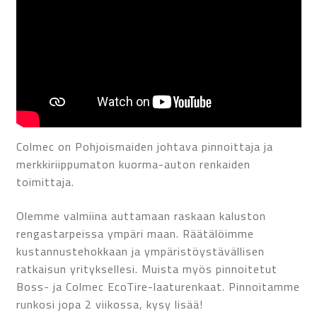
Colmec on Pohjoismaiden johtava pinnoittaja ja
merkkiriippumaton kuorma-auton renkaiden
toimittaja.
Olemme valmiina auttamaan raskaan kaluston
rengastarpeissa ympäri maan. Räätälöimme
kustannustehokkaan ja ympäristöystävällisen
ratkaisun yrityksellesi. Muista myös pinnoitetut
Boss- ja Colmec EcoTire-laaturenkaat. Pinnoitamme
runkosi jopa 2 viikossa, kysy lisää!