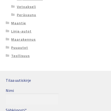
Vetoakseli
Perävaunu
Maantie
Linja-autot
Maarakennus
Puuautot
Teollisuus
Tilaa uutiskirje
Nimi
Sähköposti*