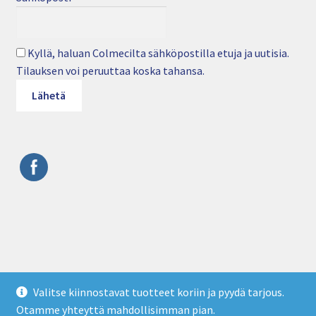
Kyllä, haluan Colmecilta sähköpostilla etuja ja uutisia.
Tilauksen voi peruuttaa koska tahansa.
© Colmec Oy • Puhelin: 09 4282 6250 • Sähköposti:
Valitse kiinnostavat tuotteet koriin ja pyydä tarjous.
info@colmec.fi • colmec.fi
Otamme yhteyttä mahdollisimman pian.
Tietosuojaseloste