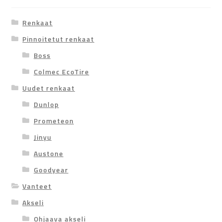
Renkaat
Pinnoitetut renkaat
Boss
Colmec EcoTire
Uudet renkaat
Dunlop
Prometeon
Jinyu
Austone
Goodyear
Vanteet
Akseli
Ohjaava akseli