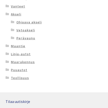
Vanteet
Akseli
Ohjaava akseli
Vetoakseli
Perävaunu
Maantie
Linja-autot
Maarakennus
Puuautot
Teollisuus
Tilaa uutiskirje