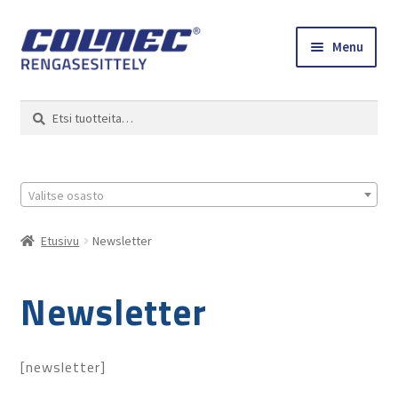
Skip
Skip
Menu
to
to
navigation
content
Etusivu
Haku
Etsi:
Renkaat ja vanteet
Colmec
Valitse osasto
0 tuotetta tarjouspyynnössä
Etusivu
Newsletter
Newsletter
[newsletter]