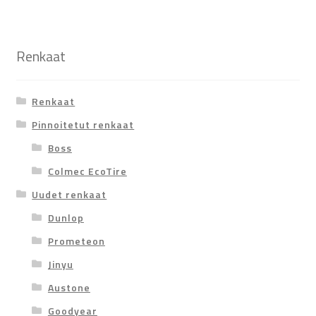
Renkaat
Renkaat
Pinnoitetut renkaat
Boss
Colmec EcoTire
Uudet renkaat
Dunlop
Prometeon
Jinyu
Austone
Goodyear