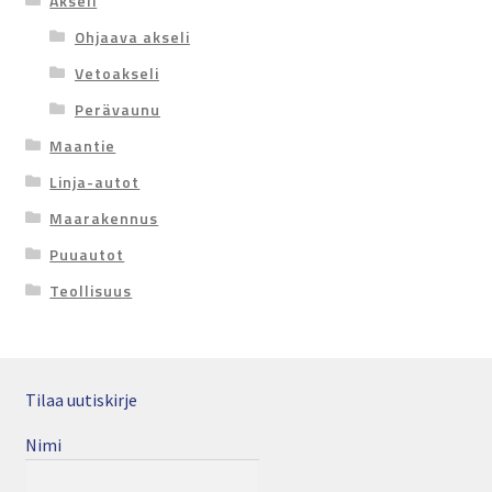
Akseli
Ohjaava akseli
Vetoakseli
Perävaunu
Maantie
Linja-autot
Maarakennus
Puuautot
Teollisuus
Tilaa uutiskirje
Nimi