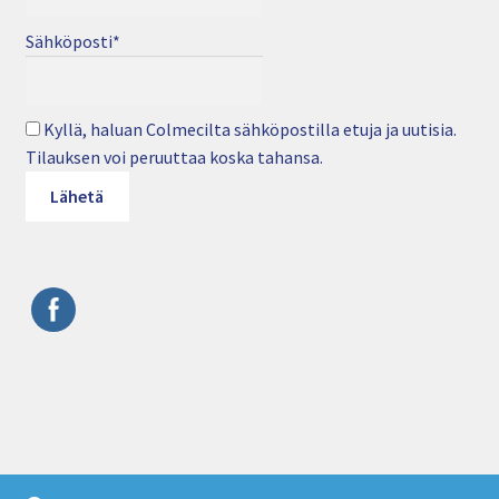
Sähköposti*
Kyllä, haluan Colmecilta sähköpostilla etuja ja uutisia.
Tilauksen voi peruuttaa koska tahansa.
© Colmec Oy • Puhelin: 09 4282 6250 • Sähköposti: