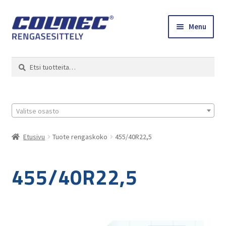
Skip
Skip
Menu
to
to
navigation
content
Etusivu
Haku
Etsi:
Renkaat ja vanteet
Colmec
Valitse osasto
0 tuotetta tarjouspyynnössä
Etusivu
Tuote rengaskoko
455/40R22,5
455/40R22,5