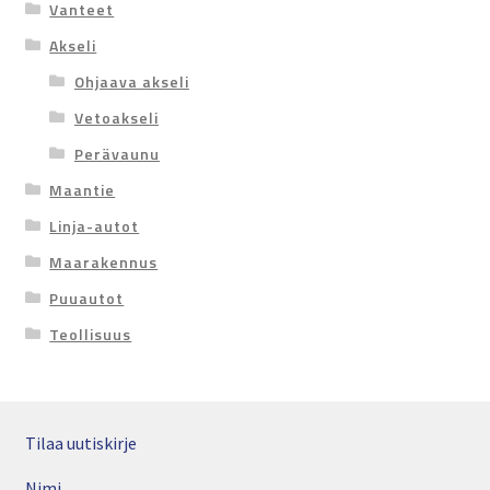
Vanteet
Akseli
Ohjaava akseli
Vetoakseli
Perävaunu
Maantie
Linja-autot
Maarakennus
Puuautot
Teollisuus
Tilaa uutiskirje
Nimi