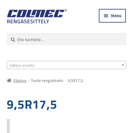
Skip
Skip
Menu
to
to
navigation
content
Etusivu
Haku
Etsi:
Renkaat ja vanteet
Colmec
Valitse osasto
0 tuotetta tarjouspyynnössä
Etusivu
Tuote rengaskoko
9,5R17,5
9,5R17,5
Valitun kaltaisia tuotteita ei löytynyt.