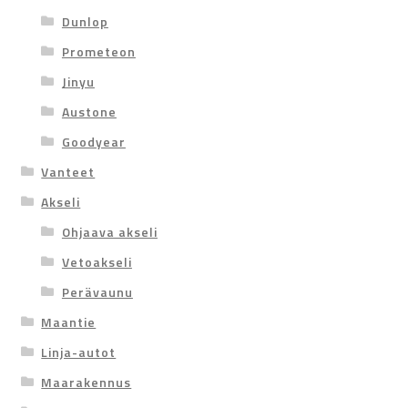
Dunlop
Prometeon
Jinyu
Austone
Goodyear
Vanteet
Akseli
Ohjaava akseli
Vetoakseli
Perävaunu
Maantie
Linja-autot
Maarakennus