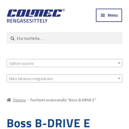
Skip
Skip
Menu
to
to
navigation
content
Etusivu
Haku
Etsi:
Renkaat ja vanteet
Colmec
Valitse osasto
0 tuotetta tarjouspyynnössä
Mikä tahansa rengaskoko
Etusivu
Tuotteet avainsanalla “Boss B-DRIVE E”
Boss B-DRIVE E