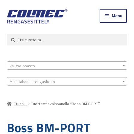
Skip
Skip
Menu
to
to
navigation
content
Etusivu
Haku
Etsi:
Renkaat ja vanteet
Colmec
Valitse osasto
0 tuotetta tarjouspyynnössä
Mikä tahansa rengaskoko
Etusivu
Tuotteet avainsanalla “Boss BM-PORT”
Boss BM-PORT