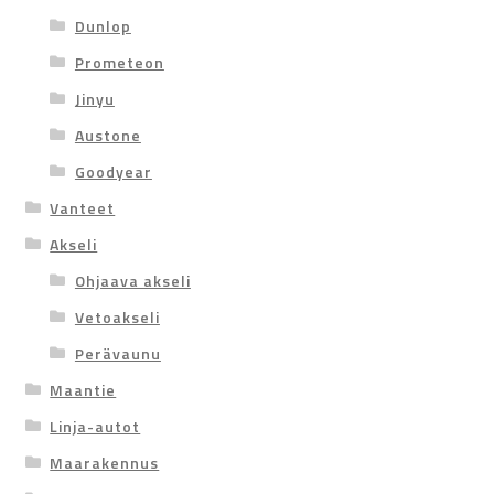
Dunlop
Prometeon
Jinyu
Austone
Goodyear
Vanteet
Akseli
Ohjaava akseli
Vetoakseli
Perävaunu
Maantie
Linja-autot
Maarakennus