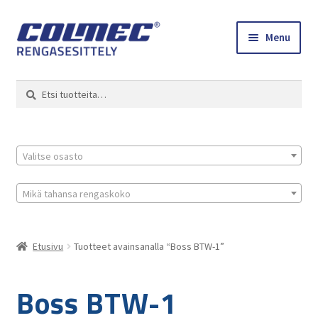
Skip
Skip
Menu
to
to
navigation
content
Etusivu
Haku
Etsi:
Renkaat ja vanteet
Colmec
Valitse osasto
0 tuotetta tarjouspyynnössä
Mikä tahansa rengaskoko
Etusivu
Tuotteet avainsanalla “Boss BTW-1”
Boss BTW-1