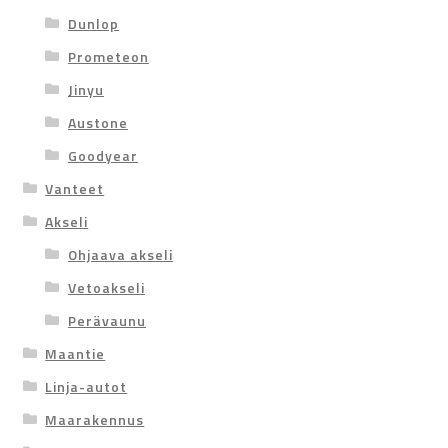
Dunlop
Prometeon
Jinyu
Austone
Goodyear
Vanteet
Akseli
Ohjaava akseli
Vetoakseli
Perävaunu
Maantie
Linja-autot
Maarakennus