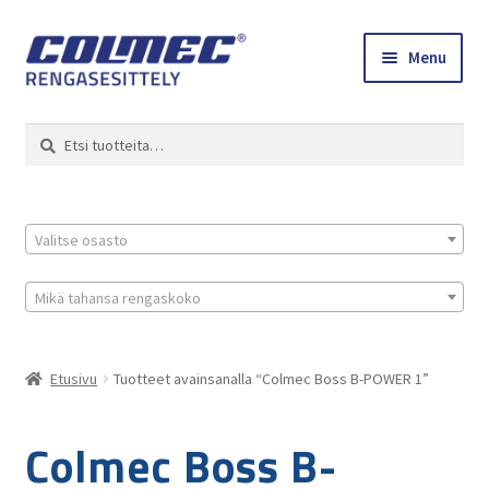
Skip
Skip
Menu
to
to
navigation
content
Etusivu
Haku
Etsi:
Renkaat ja vanteet
Colmec
Valitse osasto
0 tuotetta tarjouspyynnössä
Mikä tahansa rengaskoko
Etusivu
Tuotteet avainsanalla “Colmec Boss B-POWER 1”
Colmec Boss B-