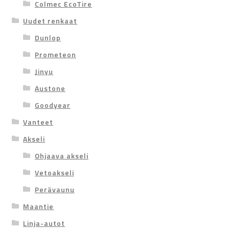
Colmec EcoTire
Uudet renkaat
Dunlop
Prometeon
Jinyu
Austone
Goodyear
Vanteet
Akseli
Ohjaava akseli
Vetoakseli
Perävaunu
Maantie
Linja-autot