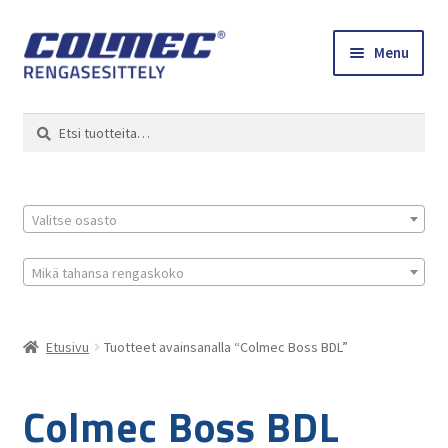
Skip
Skip
Menu
to
to
navigation
content
Etusivu
Haku
Etsi:
Renkaat ja vanteet
Colmec
Valitse osasto
0 tuotetta tarjouspyynnössä
Mikä tahansa rengaskoko
Etusivu
Tuotteet avainsanalla “Colmec Boss BDL”
Colmec Boss BDL