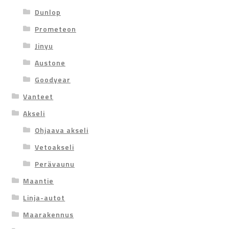
Dunlop
Prometeon
Jinyu
Austone
Goodyear
Vanteet
Akseli
Ohjaava akseli
Vetoakseli
Perävaunu
Maantie
Linja-autot
Maarakennus