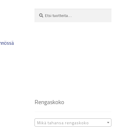
Etsi:
Haku
ynnössä
Rengaskoko
Mikä tahansa rengaskoko