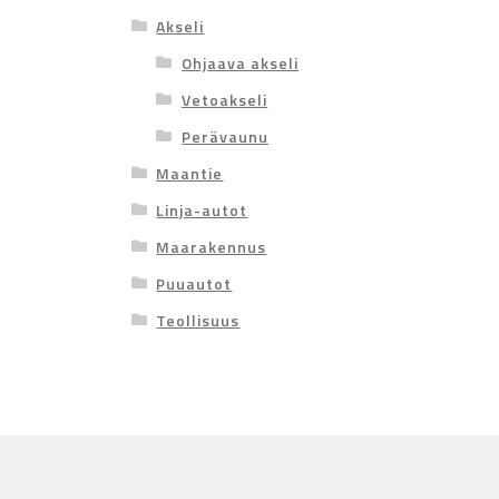
Akseli
Ohjaava akseli
Vetoakseli
Perävaunu
Maantie
Linja-autot
Maarakennus
Puuautot
Teollisuus