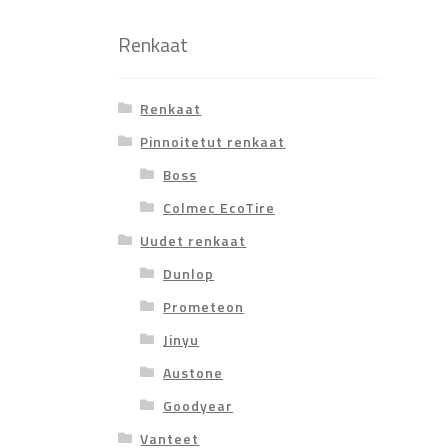
Renkaat
Renkaat
Pinnoitetut renkaat
Boss
Colmec EcoTire
Uudet renkaat
Dunlop
Prometeon
Jinyu
Austone
Goodyear
Vanteet