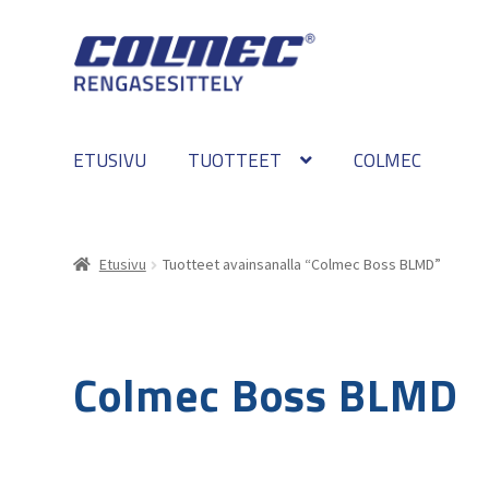
Skip
Skip
to
to
navigation
content
ETUSIVU
TUOTTEET
COLMEC
Etusivu
Tuotteet avainsanalla “Colmec Boss BLMD”
Colmec Boss BLMD