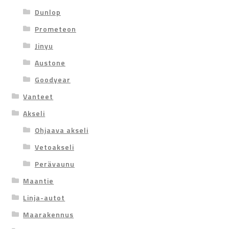
Dunlop
Prometeon
Jinyu
Austone
Goodyear
Vanteet
Akseli
Ohjaava akseli
Vetoakseli
Perävaunu
Maantie
Linja-autot
Maarakennus