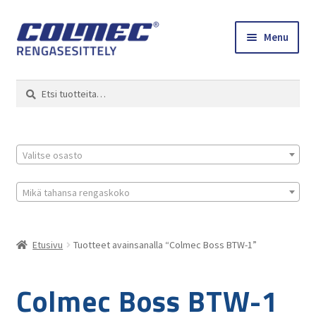
Skip
Skip
Menu
to
to
navigation
content
Etusivu
Haku
Etsi:
Renkaat ja vanteet
Colmec
Valitse osasto
0 tuotetta tarjouspyynnössä
Mikä tahansa rengaskoko
Etusivu
Tuotteet avainsanalla “Colmec Boss BTW-1”
Colmec Boss BTW-1