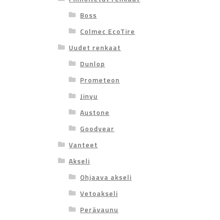
Boss
Colmec EcoTire
Uudet renkaat
Dunlop
Prometeon
Jinyu
Austone
Goodyear
Vanteet
Akseli
Ohjaava akseli
Vetoakseli
Perävaunu