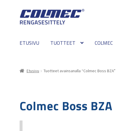
Skip
Skip
to
to
navigation
content
ETUSIVU
TUOTTEET
COLMEC
Etusivu
Tuotteet avainsanalla “Colmec Boss BZA”
Colmec Boss BZA
Valitun kaltaisia tuotteita ei löytynyt.