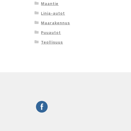
Maantie
Linja-autot
Maarakennus
Puuautot
Teollisuus