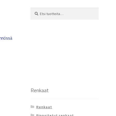
Etsi:
Haku
ynnössä
Renkaat
Renkaat
Pinnoitetut renkaat