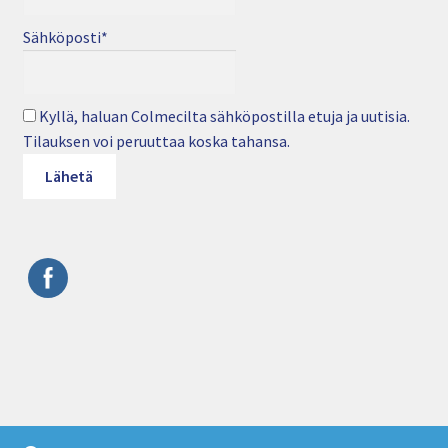
Sähköposti*
Kyllä, haluan Colmecilta sähköpostilla etuja ja uutisia.
Tilauksen voi peruuttaa koska tahansa.
© Colmec Oy • Puhelin: 09 4282 6250 • Sähköposti: