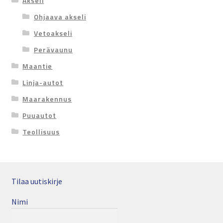
Akseli
Ohjaava akseli
Vetoakseli
Perävaunu
Maantie
Linja-autot
Maarakennus
Puuautot
Teollisuus
Tilaa uutiskirje
Nimi