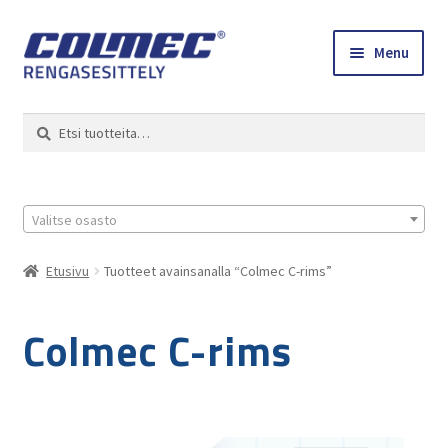
Skip
Skip
Menu
to
to
navigation
content
Etusivu
Haku
Etsi:
Renkaat ja vanteet
Colmec
Valitse osasto
0 tuotetta tarjouspyynnössä
Etusivu
Tuotteet avainsanalla “Colmec C-rims”
Colmec C-rims