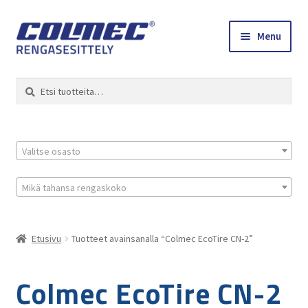
Skip
Skip
Menu
to
to
navigation
content
Etusivu
Haku
Etsi:
Renkaat ja vanteet
Colmec
Valitse osasto
0 tuotetta tarjouspyynnössä
Mikä tahansa rengaskoko
Etusivu
Tuotteet avainsanalla “Colmec EcoTire CN-2”
Colmec EcoTire CN-2