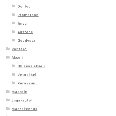
Dunlop
Prometeon
Jinyu
Austone
Goodyear
Vanteet
Akseli
Ohjaava akseli
Vetoakseli
Perävaunu
Maantie
Linja-autot
Maarakennus