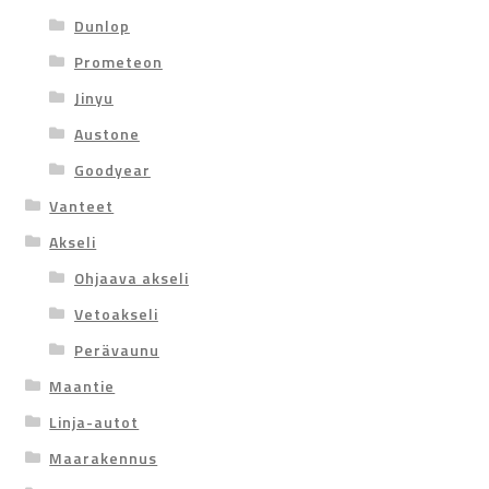
Dunlop
Prometeon
Jinyu
Austone
Goodyear
Vanteet
Akseli
Ohjaava akseli
Vetoakseli
Perävaunu
Maantie
Linja-autot
Maarakennus