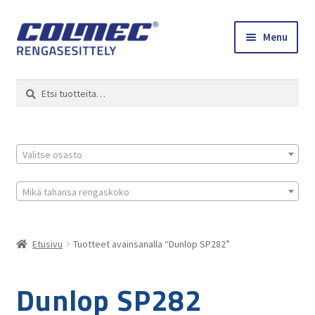
Skip
Skip
Menu
to
to
navigation
content
Etusivu
Haku
Etsi:
Renkaat ja vanteet
Colmec
Valitse osasto
0 tuotetta tarjouspyynnössä
Mikä tahansa rengaskoko
Etusivu
Tuotteet avainsanalla “Dunlop SP282”
Dunlop SP282