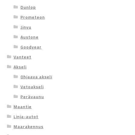
Dunlop
Prometeon
Jinyu
Austone
Goodyear
Vanteet
Akseli
Ohjaava akseli
Vetoakseli
Perävaunu
Maantie
Linja-autot
Maarakennus