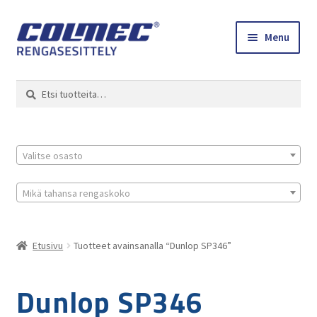
Skip
Skip
Menu
to
to
navigation
content
Etusivu
Haku
Etsi:
Renkaat ja vanteet
Colmec
Valitse osasto
0 tuotetta tarjouspyynnössä
Mikä tahansa rengaskoko
Etusivu
Tuotteet avainsanalla “Dunlop SP346”
Dunlop SP346