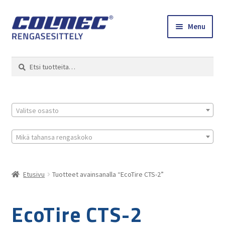
Skip
Skip
Menu
to
to
navigation
content
Etusivu
Haku
Etsi:
Renkaat ja vanteet
Colmec
Valitse osasto
0 tuotetta tarjouspyynnössä
Mikä tahansa rengaskoko
Etusivu
Tuotteet avainsanalla “EcoTire CTS-2”
EcoTire CTS-2