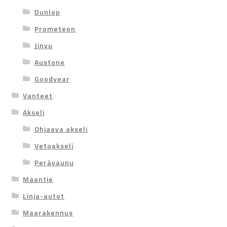
Dunlop
Prometeon
Jinyu
Austone
Goodyear
Vanteet
Akseli
Ohjaava akseli
Vetoakseli
Perävaunu
Maantie
Linja-autot
Maarakennus