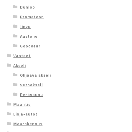
Dunlop
Prometeon
Jinyu
Austone
Goodyear
Vanteet
Akseli
Ohjaava akseli
Vetoakseli
Perävaunu
Maantie
Linja-autot
Maarakennus