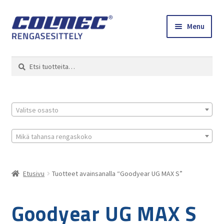
Skip
Skip
Menu
to
to
navigation
content
Etusivu
Haku
Etsi:
Renkaat ja vanteet
Colmec
Valitse osasto
0 tuotetta tarjouspyynnössä
Mikä tahansa rengaskoko
Etusivu
Tuotteet avainsanalla “Goodyear UG MAX S”
Goodyear UG MAX S