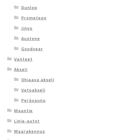
Dunlop
Prometeon
Jinyu
Austone
Goodyear
Vanteet
Akseli
Ohjaava akseli
Vetoakseli
Perävaunu
Maantie
Linja-autot
Maarakennus