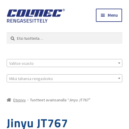
Skip
Skip
Menu
to
to
navigation
content
Etusivu
Haku
Etsi:
Renkaat ja vanteet
Colmec
Valitse osasto
0 tuotetta tarjouspyynnössä
Mikä tahansa rengaskoko
Etusivu
Tuotteet avainsanalla “Jinyu JT767”
Jinyu JT767