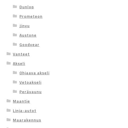
Dunlop
Prometeon
Jinyu
Austone
Goodyear
Vanteet
Akseli
Ohjaava akseli
Vetoakseli
Perävaunu
Maantie
Linja-autot
Maarakennus