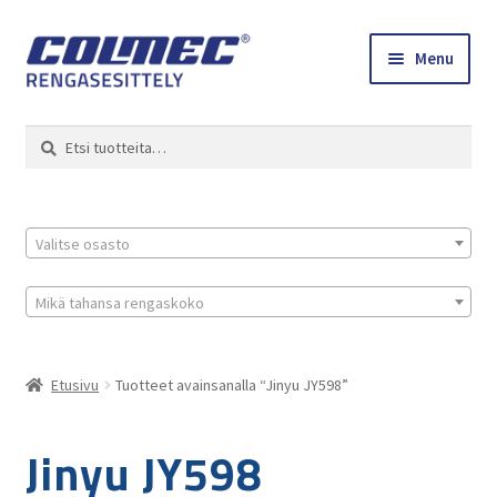
Skip
Skip
Menu
to
to
navigation
content
Etusivu
Haku
Etsi:
Renkaat ja vanteet
Colmec
Valitse osasto
0 tuotetta tarjouspyynnössä
Mikä tahansa rengaskoko
Etusivu
Tuotteet avainsanalla “Jinyu JY598”
Jinyu JY598