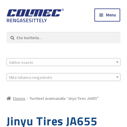
Skip
Skip
Menu
to
to
navigation
content
Etusivu
Haku
Etsi:
Renkaat ja vanteet
Colmec
Valitse osasto
0 tuotetta tarjouspyynnössä
Mikä tahansa rengaskoko
Etusivu
Tuotteet avainsanalla “Jinyu Tires JA655”
Jinyu Tires JA655