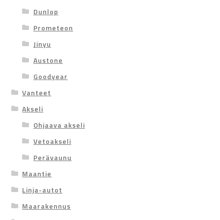
Dunlop
Prometeon
Jinyu
Austone
Goodyear
Vanteet
Akseli
Ohjaava akseli
Vetoakseli
Perävaunu
Maantie
Linja-autot
Maarakennus