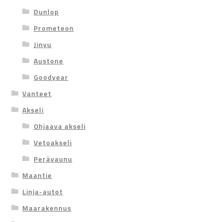
Dunlop
Prometeon
Jinyu
Austone
Goodyear
Vanteet
Akseli
Ohjaava akseli
Vetoakseli
Perävaunu
Maantie
Linja-autot
Maarakennus