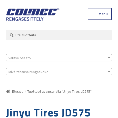
Skip
Skip
Menu
to
to
navigation
content
Etusivu
Haku
Etsi:
Renkaat ja vanteet
Colmec
Valitse osasto
0 tuotetta tarjouspyynnössä
Mikä tahansa rengaskoko
Etusivu
Tuotteet avainsanalla “Jinyu Tires JD575”
Jinyu Tires JD575