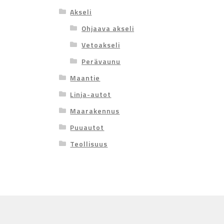
Akseli
Ohjaava akseli
Vetoakseli
Perävaunu
Maantie
Linja-autot
Maarakennus
Puuautot
Teollisuus