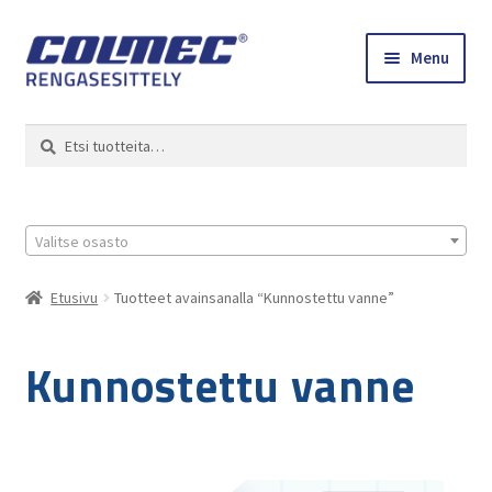
Skip
Skip
Menu
to
to
navigation
content
Etusivu
Haku
Etsi:
Renkaat ja vanteet
Colmec
Valitse osasto
0 tuotetta tarjouspyynnössä
Etusivu
Tuotteet avainsanalla “Kunnostettu vanne”
Kunnostettu vanne