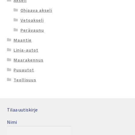
Akseli
Ohjaava akseli
Vetoakseli
Perävaunu
Maantie
Linja-autot
Maarakennus
Puuautot
Teollisuus
Tilaa uutiskirje
Nimi