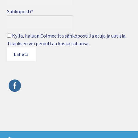
Sähköposti*
Kyllä, haluan Colmecilta sähköpostilla etuja ja uutisia.
Tilauksen voi peruuttaa koska tahansa.
© Colmec Oy • Puhelin: 09 4282 6250 • Sähköposti: