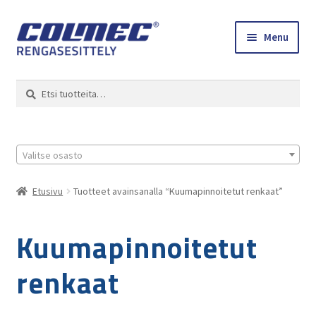
Skip
Skip
Menu
to
to
navigation
content
Etusivu
Haku
Etsi:
Renkaat ja vanteet
Colmec
Valitse osasto
0 tuotetta tarjouspyynnössä
Etusivu
Tuotteet avainsanalla “Kuumapinnoitetut renkaat”
Kuumapinnoitetut
renkaat