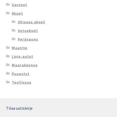
Vanteet
Akseli
Ohjaava akseli
Vetoakseli
Perävaunu
Maantie
Linja-autot
Maarakennus
Puuautot
Teollisuus
Tilaa uutiskirje