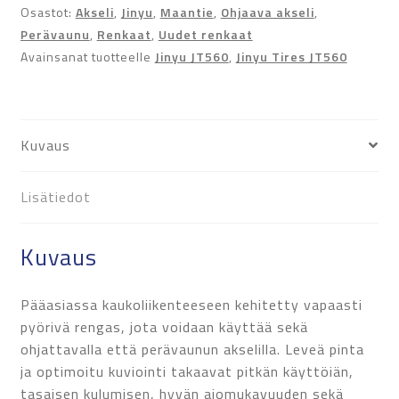
Osastot:
Akseli
,
Jinyu
,
Maantie
,
Ohjaava akseli
,
Perävaunu
,
Renkaat
,
Uudet renkaat
Avainsanat tuotteelle
Jinyu JT560
,
Jinyu Tires JT560
Kuvaus
Lisätiedot
Kuvaus
Pääasiassa kaukoliikenteeseen kehitetty vapaasti
pyörivä rengas, jota voidaan käyttää sekä
ohjattavalla että perävaunun akselilla. Leveä pinta
ja optimoitu kuviointi takaavat pitkän käyttöiän,
tasaisen kulumisen, hyvän ajomukavuuden sekä