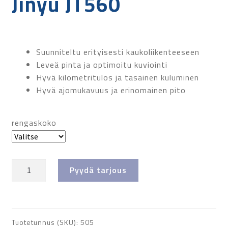
Jinyu JT560
Suunniteltu erityisesti kaukoliikenteeseen
Leveä pinta ja optimoitu kuviointi
Hyvä kilometritulos ja tasainen kuluminen
Hyvä ajomukavuus ja erinomainen pito
rengaskoko
Jinyu
Pyydä tarjous
JT560
määrä
Tuotetunnus (SKU):
505