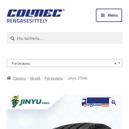
Skip
Skip
Menu
to
to
navigation
content
Etusivu
Haku
Etsi:
Renkaat ja vanteet
Colmec
Perävaunu
×
0 tuotetta tarjouspyynnössä
Etusivu
Akseli
Perävaunu
Jinyu JT560