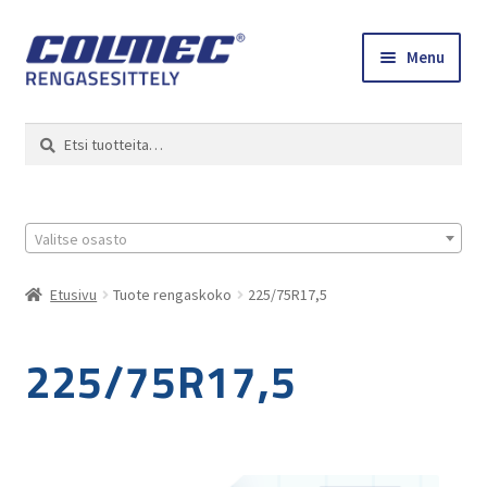
Skip
Skip
Menu
to
to
navigation
content
Etusivu
Haku
Etsi:
Renkaat ja vanteet
Colmec
Valitse osasto
0 tuotetta tarjouspyynnössä
Etusivu
Tuote rengaskoko
225/75R17,5
225/75R17,5