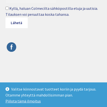
Kyllä, haluan Colmecilta sähköpostilla etuja ja uutisia.
Tilauksen voi peruuttaa koska tahansa.
© Colmec Oy • Puhelin: 09 4282 6250 • Sähköposti:
Valitse kiinnostavat tuotteet koriin ja pyydä tarjous.
info@colmec.fi • colmec.fi
Otamme yhteyttä mahdollisimman pian.
Tietosuojaseloste
Piilota tämä ilmoitus