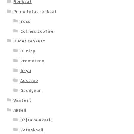
Renkaat
Pinnoitetut renkaat
Boss
Colmec EcoTire
Uudet renkaat
Dunlop
Prometeon
Jinyu
Austone
Goodyear
Vanteet
Akseli
Ohjaava akseli
Vetoakseli