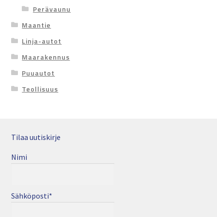
Perävaunu
Maantie
Linja-autot
Maarakennus
Puuautot
Teollisuus
Tilaa uutiskirje
Nimi
Sähköposti*