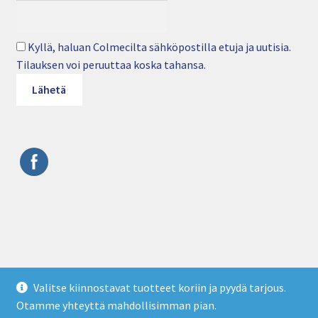
Kyllä, haluan Colmecilta sähköpostilla etuja ja uutisia.
Tilauksen voi peruuttaa koska tahansa.
© Colmec Oy • Puhelin: 09 4282 6250 • Sähköposti:
Valitse kiinnostavat tuotteet koriin ja pyydä tarjous.
info@colmec.fi • colmec.fi
Otamme yhteyttä mahdollisimman pian.
Tietosuojaseloste