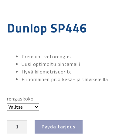
Dunlop SP446
Premium-vetorengas
Uusi optimoitu pintamalli
Hyvä kilometrisuorite
Erinomainen pito kesä- ja talvikeleillä
rengaskoko
Dunlop
Pyydä tarjous
SP446