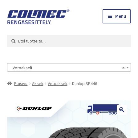
Skip
Skip
Menu
to
to
navigation
content
Etusivu
Haku
Etsi:
Renkaat ja vanteet
Colmec
Vetoakseli
×
0 tuotetta tarjouspyynnössä
Etusivu
Akseli
Vetoakseli
Dunlop SP446