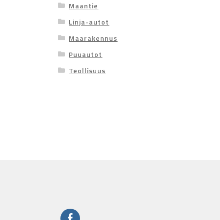
Maantie
Linja-autot
Maarakennus
Puuautot
Teollisuus