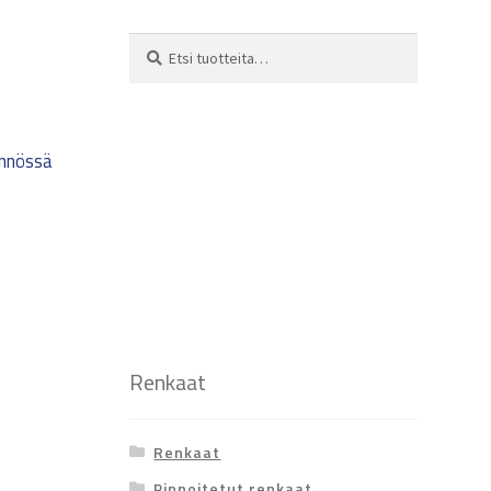
Etsi:
Haku
ynnössä
Renkaat
Renkaat
Pinnoitetut renkaat