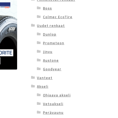
Boss
Colmec EcoTire
Uudet renkaat
Dunlop
Prometeon
Jinyu
Austone
Goodyear
Vanteet
Akseli
Ohjaava akseli
Vetoakseli
Perävaunu