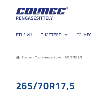
Skip
Skip
to
to
navigation
content
ETUSIVU
TUOTTEET
COLMEC
Etusivu
Tuote rengaskoko
265/70R17,5
265/70R17,5