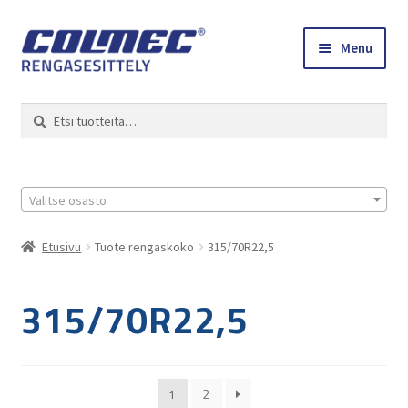
Skip
Skip
Menu
to
to
navigation
content
Etusivu
Haku
Etsi:
Renkaat ja vanteet
Colmec
Valitse osasto
0 tuotetta tarjouspyynnössä
Etusivu
Tuote rengaskoko
315/70R22,5
315/70R22,5
1
2