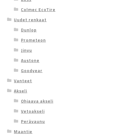
Colmec EcoTire
Uudet renkaat
Dunlop
Prometeon
Jinyu
Austone
Goodyear
Vanteet
Akseli
Ohjaava akseli
Vetoakseli
Perävaunu
Maantie