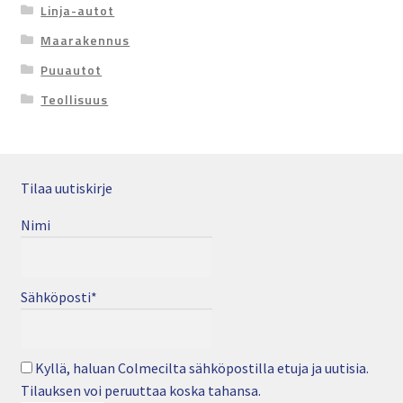
Linja-autot
Maarakennus
Puuautot
Teollisuus
Tilaa uutiskirje
Nimi
Sähköposti*
Kyllä, haluan Colmecilta sähköpostilla etuja ja uutisia.
Tilauksen voi peruuttaa koska tahansa.