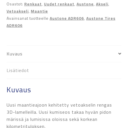
Osastot:
Renkaat
,
Uudet renkaat
,
Austone
,
Akseli
,
Vetoakseli
,
Maantie
Avainsanat tuotteelle
Austone ADR606
,
Austone Tires
ADR606
Kuvaus
Lisätiedot
Kuvaus
Uusi maantieajoon kehitetty vetoakselin rengas
3D-lamelleilla. Uusi kumiseos takaa hyvän pidon
märissä ja lumisissa oloissa sekä korkean
kilometrituloksen.