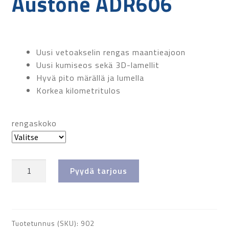
Austone ADR606
Uusi vetoakselin rengas maantieajoon
Uusi kumiseos sekä 3D-lamellit
Hyvä pito märällä ja lumella
Korkea kilometritulos
rengaskoko
Austone
Pyydä tarjous
ADR606
määrä
Tuotetunnus (SKU):
902