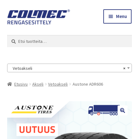
Skip
Skip
Menu
to
to
navigation
content
Etusivu
Haku
Etsi:
Renkaat ja vanteet
Colmec
Vetoakseli
×
0 tuotetta tarjouspyynnössä
Etusivu
Akseli
Vetoakseli
Austone ADR606