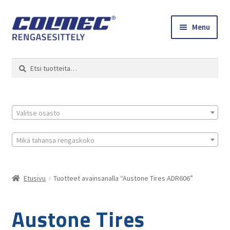
Skip
Skip
Menu
to
to
navigation
content
Etusivu
Haku
Etsi:
Renkaat ja vanteet
Colmec
Valitse osasto
0 tuotetta tarjouspyynnössä
Mikä tahansa rengaskoko
Etusivu
Tuotteet avainsanalla “Austone Tires ADR606”
Austone Tires