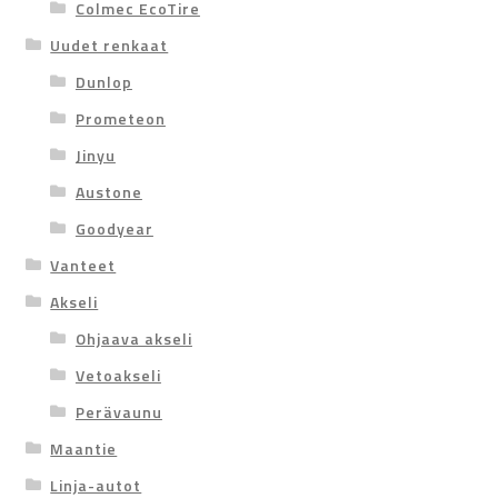
Colmec EcoTire
Uudet renkaat
Dunlop
Prometeon
Jinyu
Austone
Goodyear
Vanteet
Akseli
Ohjaava akseli
Vetoakseli
Perävaunu
Maantie
Linja-autot