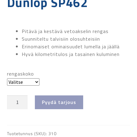
Dunlop SP462
Pitävä ja kestävä vetoakselin rengas
Suunniteltu talvisiin olosuhteisiin
Erinomaiset ominaisuudet lumella ja jäällä
Hyvä kilometritulos ja tasainen kuluminen
rengaskoko
Dunlop
Pyydä tarjous
SP462
määrä
Tuotetunnus (SKU):
310