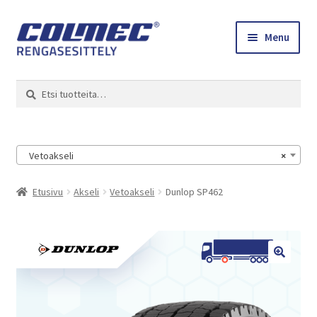
Skip
Skip
Menu
to
to
navigation
content
Etusivu
Haku
Etsi:
Renkaat ja vanteet
Colmec
Vetoakseli
×
0 tuotetta tarjouspyynnössä
Etusivu
Akseli
Vetoakseli
Dunlop SP462