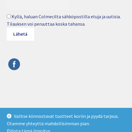
Kyllä, haluan Colmecilta sähköpostilla etuja ja uutisia.
Tilauksen voi peruuttaa koska tahansa.
© Colmec Oy • Puhelin: 09 4282 6250 • Sähköposti:
Valitse kiinnostavat tuotteet koriin ja pyydä tarjous.
info@colmec.fi • colmec.fi
Otamme yhteyttä mahdollisimman pian.
Tietosuojaseloste
Piilota tämä ilmoitus