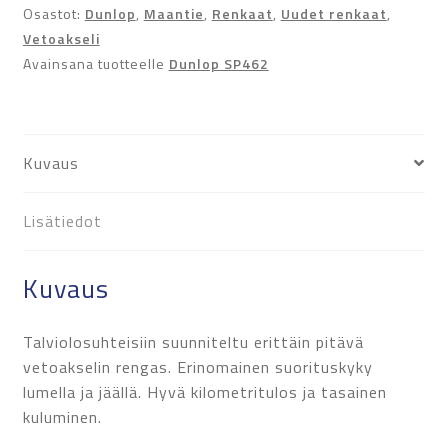
Osastot:
Dunlop
,
Maantie
,
Renkaat
,
Uudet renkaat
,
Vetoakseli
Avainsana tuotteelle
Dunlop SP462
Kuvaus
Lisätiedot
Kuvaus
Talviolosuhteisiin suunniteltu erittäin pitävä
vetoakselin rengas. Erinomainen suorituskyky
lumella ja jäällä. Hyvä kilometritulos ja tasainen
kuluminen.