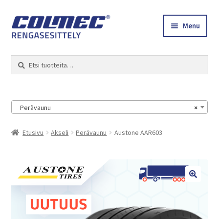
Skip
Skip
Menu
to
to
navigation
content
Etusivu
Haku
Etsi:
Renkaat ja vanteet
Colmec
Perävaunu
×
0 tuotetta tarjouspyynnössä
Etusivu
Akseli
Perävaunu
Austone AAR603