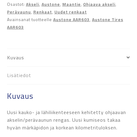
Osastot:
Akseli
,
Austone
,
Maantie
,
Ohjaava akseli
,
Perävaunu
,
Renkaat
,
Uudet renkaat
Avainsanat tuotteelle
Austone AAR603
,
Austone Tires
AAR603
Kuvaus
Lisätiedot
Kuvaus
Uusi kauko- ja lähiliikenteeseen kehitetty ohjaavan
akselin/perävaunun rengas. Uusi kumiseos takaa
hyvän märkäpidon ja korkean kilometrituloksen.