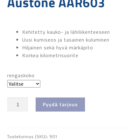
Austone AAR603
Kehitetty kauko- ja lähiliikenteeseen
Uusi kumiseos ja tasainen kuluminen
Hiljainen sekä hyvä märkäpito
Korkea kilometrisuorite
rengaskoko
Austone
Pyydä tarjous
AAR603
määrä
Tuotetunnus (SKU):
901