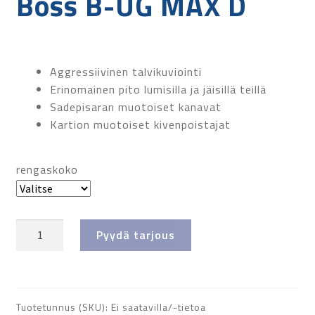
Boss B-UG MAX D
Aggressiivinen talvikuviointi
Erinomainen pito lumisilla ja jäisillä teillä
Sadepisaran muotoiset kanavat
Kartion muotoiset kivenpoistajat
rengaskoko
Boss
Pyydä tarjous
B-
UG
MAX
D
Tuotetunnus (SKU):
Ei saatavilla/-tietoa