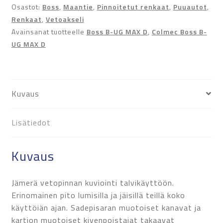
määrä
Osastot:
Boss
,
Maantie
,
Pinnoitetut renkaat
,
Puuautot
,
Renkaat
,
Vetoakseli
Avainsanat tuotteelle
Boss B-UG MAX D
,
Colmec Boss B-
UG MAX D
Kuvaus
Lisätiedot
Kuvaus
Jämerä vetopinnan kuviointi talvikäyttöön.
Erinomainen pito lumisilla ja jäisillä teillä koko
käyttöiän ajan. Sadepisaran muotoiset kanavat ja
kartion muotoiset kivenpoistajat takaavat