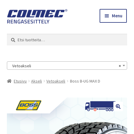
Skip
Skip
Menu
to
to
navigation
content
Etusivu
Haku
Etsi:
Renkaat ja vanteet
Colmec
Vetoakseli
×
0 tuotetta tarjouspyynnössä
Etusivu
Akseli
Vetoakseli
Boss B-UG MAX D